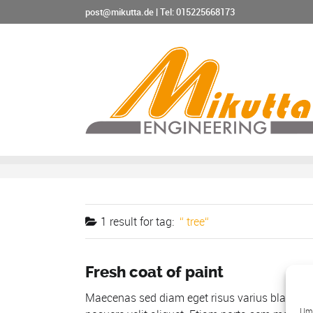
post@mikutta.de
|
Tel: 015225668173
1 result for
tag:
tree
Fresh coat of paint
Maecenas sed diam eget risus varius blandit s
Um 