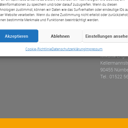
da magna mollis euismod. Cras justo odio, dapibus ac facilisis 
äteinformationen zu speichern und/oder darauf zuzugreifen. Wenn du diesen
nsectetur ac, vestibulum at eros. Duis mollis, est non ...
Mor
hnologien zustimmst, können wir Daten wie das Surfverhalten oder eindeutige IDs a
ser Website verarbeiten. Wenn du deine Zustimmung nicht erteilst oder zurückziehst
nen bestimmte Merkmale und Funktionen beeinträchtigt werden.
Akzeptieren
Ablehnen
Einstellungen anseh
Cookie-Richtlinie
Datenschutzerklärung
Impressum
Mikutta Engin
Kellermannst
90455 Nürnb
Tel.: 01522 