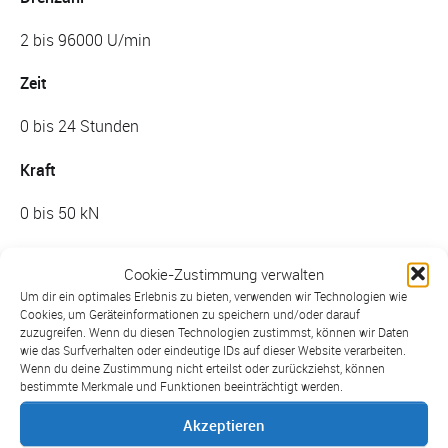
2 bis 96000 U/min
Zeit
0 bis 24 Stunden
Kraft
0 bis 50 kN
Endmaße
Cookie-Zustimmung verwalten
Um dir ein optimales Erlebnis zu bieten, verwenden wir Technologien wie
0,50000 mm bis 100,00000 mm
Cookies, um Geräteinformationen zu speichern und/oder darauf
zuzugreifen. Wenn du diesen Technologien zustimmst, können wir Daten
Stromstärke
wie das Surfverhalten oder eindeutige IDs auf dieser Website verarbeiten.
Wenn du deine Zustimmung nicht erteilst oder zurückziehst, können
0 bis 20 A
bestimmte Merkmale und Funktionen beeinträchtigt werden.
Akzeptieren
Strömungsgeschwindigkeit