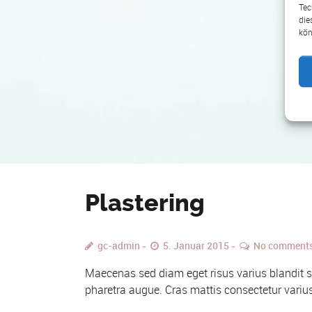
Tec
die
kön
Plastering
gc-admin
5. Januar 2015
No comment
Maecenas sed diam eget risus varius blandit sit
pharetra augue. Cras mattis consectetur varius