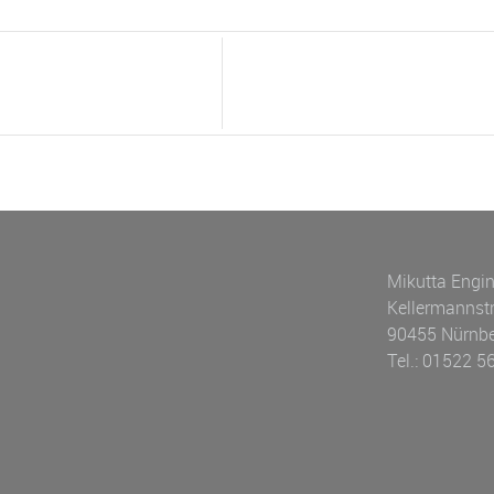
Mikutta Engin
Kellermannst
90455 Nürnb
Tel.: 01522 