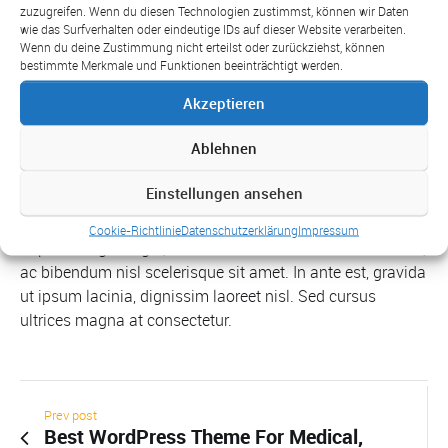
sit amet. Vestibulum nec sapien hendrerit, vestibulum
zuzugreifen. Wenn du diesen Technologien zustimmst, können wir Daten
wie das Surfverhalten oder eindeutige IDs auf dieser Website verarbeiten.
mauris non, pulvinar neque. Vivamus rutrum luctus lectus
Wenn du deine Zustimmung nicht erteilst oder zurückziehst, können
ut lacinia.
bestimmte Merkmale und Funktionen beeinträchtigt werden.
Akzeptieren
Quisque tristique in sem sed rhoncus. Nulla laoreet ante
vel accumsan pharetra. Duis ornare, nisl in malesuada
Ablehnen
volutpat, nisi eros pharetra turpis, sit amet sagittis nisl
ipsum non erat. Phasellus at orci eu erat venenatis
Einstellungen ansehen
pretium. Pellentesque lacus dolor, cursus in ligula sit
amet, consequat viverra lorem. Nam feugiat odio efficitur,
Cookie-Richtlinie
Datenschutzerklärung
Impressum
imperdiet ligula eget, bibendum ex. Sed auctor nunc nunc,
ac bibendum nisl scelerisque sit amet. In ante est, gravida
ut ipsum lacinia, dignissim laoreet nisl. Sed cursus
ultrices magna at consectetur.
Prev post
Best WordPress Theme For Medical,