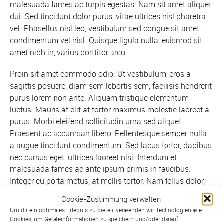
malesuada fames ac turpis egestas. Nam sit amet aliquet
dui. Sed tincidunt dolor purus, vitae ultrices nisl pharetra
vel. Phasellus nisl leo, vestibulum sed congue sit amet,
condimentum vel nisl. Quisque ligula nulla, euismod sit
amet nibh in, varius porttitor arcu.
Proin sit amet commodo odio. Ut vestibulum, eros a
sagittis posuere, diam sem lobortis sem, facilisis hendrerit
purus lorem non ante. Aliquam tristique elementum
luctus. Mauris at elit at tortor maximus molestie laoreet a
purus. Morbi eleifend sollicitudin urna sed aliquet.
Praesent ac accumsan libero. Pellentesque semper nulla
a augue tincidunt condimentum. Sed lacus tortor, dapibus
nec cursus eget, ultrices laoreet nisi. Interdum et
malesuada fames ac ante ipsum primis in faucibus.
Integer eu porta metus, at mollis tortor. Nam tellus dolor,
hendrerit eu nunc non, tristique posuere nibh. Curabitur
Cookie-Zustimmung verwalten
cursus dapibus nulla sit amet sollicitudin. Phasellus
Um dir ein optimales Erlebnis zu bieten, verwenden wir Technologien wie
tincidunt posuere velit, sit amet venenatis leo dignissim
Cookies, um Geräteinformationen zu speichern und/oder darauf